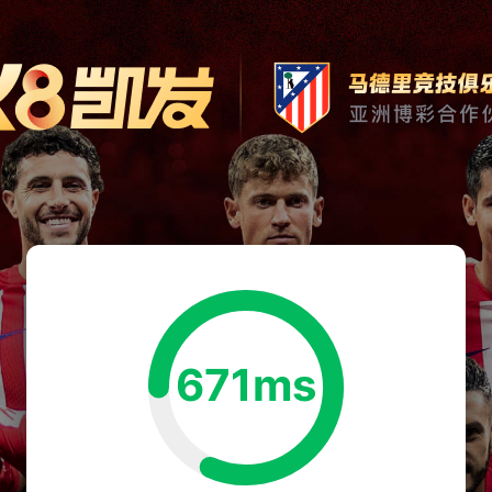
671ms